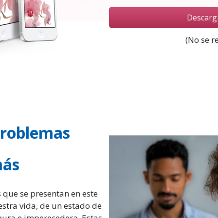
Descarg
(No se r
problemas
más
s que se presentan en este
stra vida, de un estado de
pura e imperecedera. Estas