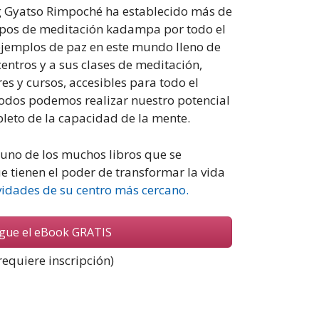
g Gyatso Rimpoché ha establecido más de
rupos de meditación kadampa por todo el
jemplos de paz en este mundo lleno de
entros y a sus clases de meditación,
es y cursos, accesibles para todo el
o duro y aun así no
Este libro tiene el poder de t
odos podemos realizar nuestro potencial
deseos más básicos … ser
incluso si solo contemplas al
leto de la capacidad de la mente.
? Este libro me ha dado
luciones.
uno de los muchos libros que se
e tienen el poder de transformar la vida
vidades de su centro más cercano.
gue el eBook GRATIS
requiere inscripción)