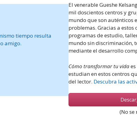
El venerable Gueshe Kelsan
mil doscientos centros y g
mundo que son auténticos e
problemas. Gracias a estos c
programas de estudio, taller
mismo tiempo resulta
Pasamos la vida trabajand
mundo sin discriminación, t
jo amigo.
conseguimos cumplir nuestros 
mediante el desarrollo comp
felices y no sufrir. ¿Por qué
respuestas y so
Cómo transformar tu vida
es 
estudian en estos centros qu
del lector.
Descubra las acti
Descar
(No se 